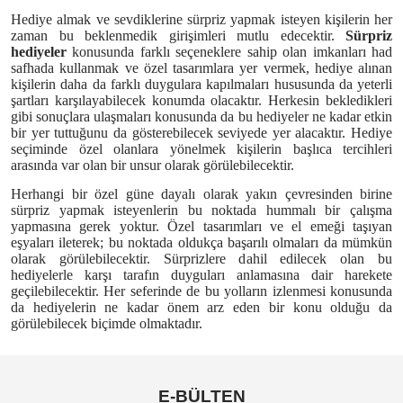
Hediye almak ve sevdiklerine sürpriz yapmak isteyen kişilerin her
zaman bu beklenmedik girişimleri mutlu edecektir.
Sürpriz
hediyeler
konusunda farklı seçeneklere sahip olan imkanları had
safhada kullanmak ve özel tasarımlara yer vermek, hediye alınan
kişilerin daha da farklı duygulara kapılmaları hususunda da yeterli
şartları karşılayabilecek konumda olacaktır. Herkesin bekledikleri
gibi sonuçlara ulaşmaları konusunda da bu hediyeler ne kadar etkin
bir yer tuttuğunu da gösterebilecek seviyede yer alacaktır. Hediye
seçiminde özel olanlara yönelmek kişilerin başlıca tercihleri
arasında var olan bir unsur olarak görülebilecektir.
Herhangi bir özel güne dayalı olarak yakın çevresinden birine
sürpriz yapmak isteyenlerin bu noktada hummalı bir çalışma
yapmasına gerek yoktur. Özel tasarımları ve el emeği taşıyan
eşyaları ileterek; bu noktada oldukça başarılı olmaları da mümkün
olarak görülebilecektir. Sürprizlere dahil edilecek olan bu
hediyelerle karşı tarafın duyguları anlamasına dair harekete
geçilebilecektir. Her seferinde de bu yolların izlenmesi konusunda
da hediyelerin ne kadar önem arz eden bir konu olduğu da
görülebilecek biçimde olmaktadır.
E-BÜLTEN