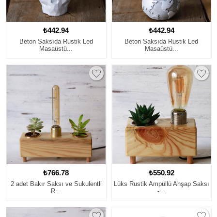
₺442.94
₺442.94
Beton Saksıda Rustik Led
Beton Saksıda Rustik Led
Masaüstü...
Masaüstü...
₺766.78
₺550.92
2 adet Bakır Saksı ve Sukulentli
Lüks Rustik Ampüllü Ahşap Saksı
R...
-...