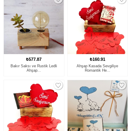
₺577.87
₺160.91
Bakır Saksı ve Rustik Ledli
Ahşap Kasada Sevgiliye
Ahşap...
Romantik He...