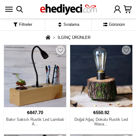
Filtreler
Sıralama
Görünüm
İLGİNÇ ÜRÜNLER
₺847.70
₺550.92
Bakır Saksılı Rustik Led Lambalı
Doğal Ağaç Dokulu Rustik Led
A...
Masa...