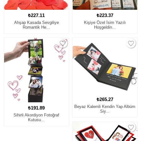
₺227.11
₺223.37
Ahşap Kasada Sevgiliye
Kişiye Özel İsim Yazılı
Romantik He...
Hoşgeldin...
₺265.27
Beyaz Kalemli Kendin Yap Albüm
₺191.89
Siy...
Sihirli Akordiyon Fotoğraf
Kutusu...