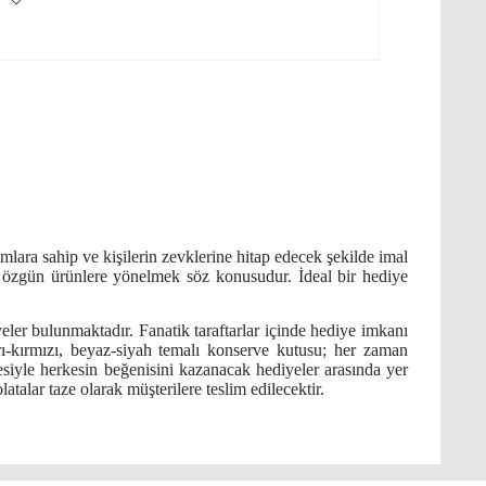
ımlara sahip ve kişilerin zevklerine hitap edecek şekilde imal
u özgün ürünlere yönelmek söz konusudur. İdeal bir hediye
yeler bulunmaktadır. Fanatik taraftarlar içinde hediye imkanı
sarı-kırmızı, beyaz-siyah temalı konserve kutusu; her zaman
vesiyle herkesin beğenisini kazanacak hediyeler arasında yer
talar taze olarak müşterilere teslim edilecektir.