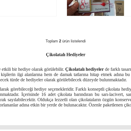
Toplam
2
ürün listelendi
Çikolatalı Hediyeler
tkili bir hediye olarak görülebilir.
Çikolatalı hediyeler
de farklı tasar
kişilerin ilgi alanlarına hem de damak tatlarına hitap etmek adına b
bilecek türde de hediyeler olarak görülebilecek düzeyde bulunmaktadır.
larak görebileceği hediye seçenekleridir. Farklı konseptli çikolata hedi
 sunmaktadır. İçerisinde 16 adet çikolata barındıran bu sarı-lacivert, 
larak sayılabilecektir. Oldukça lezzetli olan çikolataların özgün konser
rlananlar adına etkin bir yerde de bulunacaktır. Özenle paketlenen çikola