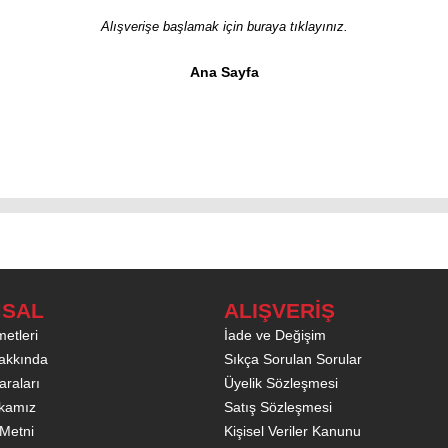
Alışverişe başlamak için buraya tıklayınız.
Ana Sayfa
SAL
ALIŞVERİŞ
etleri
İade ve Değişim
akkında
Sıkça Sorulan Sorular
raları
Üyelik Sözleşmesi
tikamız
Satış Sözleşmesi
Metni
Kişisel Veriler Kanunu