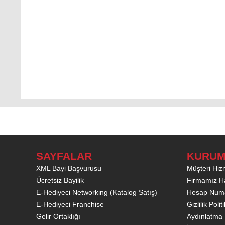
SAYFALAR
KURUM
XML Bayi Başvurusu
Müşteri Hizm
Ücretsiz Bayilik
Firmamız H
E-Hediyeci Networking (Katalog Satış)
Hesap Numa
E-Hediyeci Franchise
Gizlilik Poli
Gelir Ortaklığı
Aydınlatma 