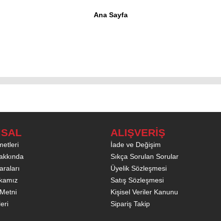
Ana Sayfa
SAL
ALIŞVERİŞ
etleri
İade ve Değişim
akkında
Sıkça Sorulan Sorular
raları
Üyelik Sözleşmesi
tikamız
Satış Sözleşmesi
Metni
Kişisel Veriler Kanunu
leri
Sipariş Takip