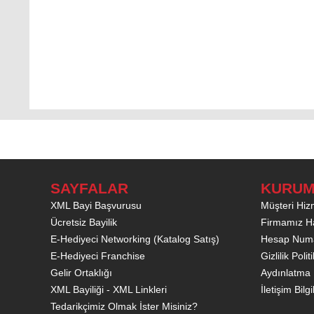
SAYFALAR
KURUM
XML Bayi Başvurusu
Müşteri Hizm
Ücretsiz Bayilik
Firmamız H
E-Hediyeci Networking (Katalog Satış)
Hesap Numa
E-Hediyeci Franchise
Gizlilik Poli
Gelir Ortaklığı
Aydınlatma 
XML Bayiliği - XML Linkleri
İletişim Bilgi
Tedarikçimiz Olmak İster Misiniz?