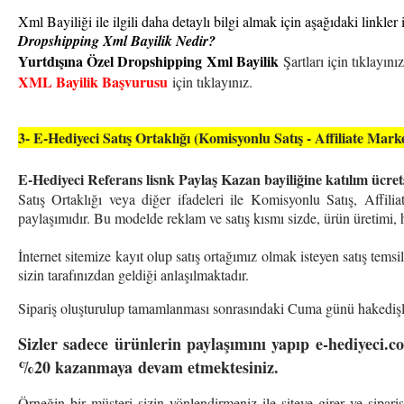
Xml Bayiliği ile ilgili daha detaylı bilgi almak için aşağıdaki linkler i
Dropshipping Xml Bayilik Nedir?
Yurtdışına Özel Dropshipping Xml Bayilik
Şartları için tıklayınız
XML Bayilik Başvurusu
için tıklayınız.
3- E-Hediyeci Satış Ortaklığı (Komisyonlu Satış - Affiliate Ma
E-Hediyeci Referans lisnk Paylaş Kazan bayiliğine katılım ücrets
Satış Ortaklığı veya diğer ifadeleri ile Komisyonlu Satış, Affili
paylaşımıdır. Bu modelde reklam ve satış kısmı sizde, ürün üretimi, h
İnternet sitemize kayıt olup satış ortağımız olmak isteyen satış temsi
sizin tarafınızdan geldiği anlaşılmaktadır.
Sipariş oluşturulup tamamlanması sonrasındaki Cuma günü hakedişle
Sizler sadece ürünlerin paylaşımını yapıp e-hediyeci.com
%20 kazanmaya devam etmektesiniz.
Örneğin bir müşteri sizin yönlendirmeniz ile siteye girer ve sipa