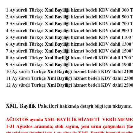
1 Ay süreli
Türkçe
Xml Bayiliği
hizmet bedeli KDV dahil 300 
2 Ay süreli
Türkçe
Xml Bayiliği
hizmet bedeli KDV dahil 500 
3 Ay süreli
Türkçe
Xml Bayiliği
hizmet bedeli KDV dahil 700 
4 Ay süreli
Türkçe
Xml Bayiliği
hizmet bedeli KDV dahil 900 
5 Ay süreli
Türkçe
Xml Bayiliği
hizmet bedeli KDV dahil 1100
6 Ay süreli
Türkçe
Xml Bayiliği
hizmet bedeli KDV dahil 1300
7 Ay süreli
Türkçe
Xml Bayiliği
hizmet bedeli KDV dahil 150
8 Ay süreli Türkçe
Xml Bayiliği
hizmet bedeli KDV dahil 170
9 Ay süreli
Türkçe
Xml Bayiliği
hizmet bedeli KDV dahil 190
10 Ay süreli
Türkçe
Xml Bayiliği
hizmet bedeli KDV dahil 210
11 Ay süreli
Türkçe
Xml Bayiliği
hizmet bedeli KDV dahil 230
12 Ay süreli
Türkçe
Xml Bayiliği
hizmet bedeli KDV dahil 250
XML Bayilik
Paketleri
hakkında detaylı bilgi için tıklayınız.
AĞUSTOS ayında XML BAYİLİK HİZMETİ VERİLMEME
1-31 Ağustos arasında; stok sayımı, yeni ürün çalışmaları (tasa
siparişlerin üretimi için 1 ay süre ile XML Bayilik hizmeti veri