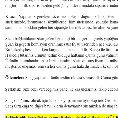
müşterinin ilk siparişi sizden geldiği için devamındaki siparişlerind
Kısaca Yapmanız gereken size özel oluşturduğumuz linki ister in
sitelerinizde, forumlarda, sözlüklerde, film sitelerinde, youtube ka
tanımlanan koddan gelen her siparişte kar miktarınız hesabınıza yansır
Sizin bağlantılarınızdan gelen herhangi bir müşteri alışveriş yaptığı
Şuan ki geçerli komisyon oranımız satış fiyatı üzerinden net %20 du
Bu hakediş hesaplanırken kargoda ücrete dahildir.
Kargo ile ürün s
Hakediş tutarınız ürünün teslim olduğu haftanın Cuma günü yatırılm
Ürünün faturalandırılması bizim tarafımızdan ve satış fiyatı ile müşte
müşteriye ulaşması sonrası her Cuma günü hakedişinizden kesinti o
Ödemeler:
Satış yapılan ürünün teslim olması sonrası ilk Cuma gü
Şeffaflık:
Size özel vereceğimiz panel ile kazançlarınızı takip edebili
Satış ortağımız olmak için lütfen
bayi paneli
ne üye olup info@e-hed
Satış Ortaklığı
ve diğer bayiliklerin detaylarına sitemizden de ulaşabil
4- Hediyelik Eşya Networking (Katalog ile Satış) Bayiliği - (