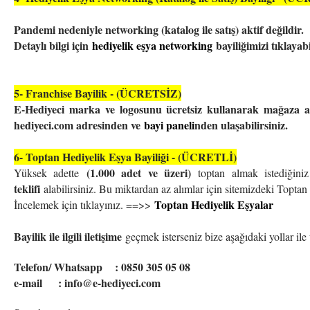
Pandemi nedeniyle networking (katalog ile satış) aktif değildir.
Detaylı bilgi için
hediyelik eşya networking
bayiliğimizi tıklayabi
5- Franchise Bayilik - (ÜCRETSİZ)
E-Hediyeci marka ve logosunu ücretsiz kullanarak mağaza aç
hediyeci.com adresinden ve
bayi paneli
nden ulaşabilirsiniz.
6- Toptan Hediyelik Eşya Bayiliği - (ÜCRETLİ)
(1.000 adet ve üzeri)
Yüksek adette
toptan almak istediğini
teklifi
alabilirsiniz. Bu miktardan az alımlar için sitemizdeki Toptan 
Toptan Hediyelik Eşyalar
İncelemek için tıklayınız. ==>>
Bayilik ile ilgili iletişime
geçmek isterseniz bize aşağıdaki yollar ile u
Telefon/ Whatsapp : 0850 305 05 08
e-mail : info@e-hediyeci.com