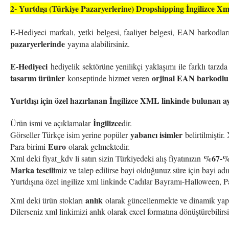
2- Yurtdışı (Türkiye Pazaryerlerine) Dropshipping İngilizce X
E-Hediyeci markalı, yetki belgesi, faaliyet belgesi, EAN barkodla
pazaryerlerinde
yayına alabilirsiniz.
E-Hediyeci
hediyelik sektörüne yenilikçi yaklaşımı ile farklı tarzd
tasarım ürünler
orjinal EAN barkodlu v
konseptinde hizmet veren
Yurtdışı için özel hazırlanan İngilizce XML linkinde bulunan ayrı
İngilizce
Ürün ismi ve açıklamalar
dir.
yabancı isimler
Görseller Türkçe isim yerine popüler
belirtilmiştir
Euro
Para birimi
olarak gelmektedir.
%67-%
Xml deki fiyat_kdv li satırı sizin Türkiyedeki alış fiyatınızın
Marka tescili
miz ve talep edilirse bayi olduğunuz süre için bayi adı
Yurtdışına özel ingilize xml linkinde Cadılar Bayramı-Halloween, P
anlık
Xml deki ürün stokları
olarak güncellenmekte ve dinamik yapıda
Dilerseniz xml linkimizi anlık olarak excel formatına dönüştürebilirsi