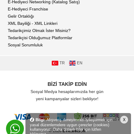
E-Hediyeci Networking (Katalog Satış)
E-Hediyeci Franchise
Gelir Ortaklığı
XML Bayiliği - XML Linkleri
Tedarikçimiz Olmak İster Misiniz?
Tedarikçisi Olduğumuz Platformlar
Sosyal Sorumluluk
TR
EN
BİZİ TAKİP EDİN
Sosyal Medya hesaplarımızda her gün
yeni kampanyalar sizleri bekliyor!
Bilgi
: Alışveriş deneyiminizi iyileştirmek için
X
yasal düzenlemelere uygun çerezler (cookies)
kullanıyoruz. Daha detaylı bilgi için lütfen
© 2026
ETicaretSoft
tıklayınız.