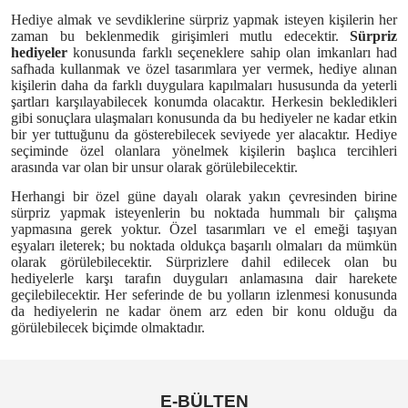
Hediye almak ve sevdiklerine sürpriz yapmak isteyen kişilerin her
zaman bu beklenmedik girişimleri mutlu edecektir.
Sürpriz
hediyeler
konusunda farklı seçeneklere sahip olan imkanları had
safhada kullanmak ve özel tasarımlara yer vermek, hediye alınan
kişilerin daha da farklı duygulara kapılmaları hususunda da yeterli
şartları karşılayabilecek konumda olacaktır. Herkesin bekledikleri
gibi sonuçlara ulaşmaları konusunda da bu hediyeler ne kadar etkin
bir yer tuttuğunu da gösterebilecek seviyede yer alacaktır. Hediye
seçiminde özel olanlara yönelmek kişilerin başlıca tercihleri
arasında var olan bir unsur olarak görülebilecektir.
Herhangi bir özel güne dayalı olarak yakın çevresinden birine
sürpriz yapmak isteyenlerin bu noktada hummalı bir çalışma
yapmasına gerek yoktur. Özel tasarımları ve el emeği taşıyan
eşyaları ileterek; bu noktada oldukça başarılı olmaları da mümkün
olarak görülebilecektir. Sürprizlere dahil edilecek olan bu
hediyelerle karşı tarafın duyguları anlamasına dair harekete
geçilebilecektir. Her seferinde de bu yolların izlenmesi konusunda
da hediyelerin ne kadar önem arz eden bir konu olduğu da
görülebilecek biçimde olmaktadır.
E-BÜLTEN