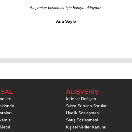
Alışverişe başlamak için buraya tıklayınız.
Ana Sayfa
SAL
ALIŞVERİŞ
etleri
İade ve Değişim
akkında
Sıkça Sorulan Sorular
raları
Üyelik Sözleşmesi
tikamız
Satış Sözleşmesi
Metni
Kişisel Veriler Kanunu