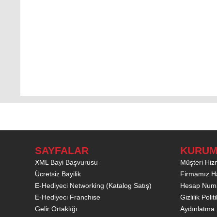
SAYFALAR
KURUM
XML Bayi Başvurusu
Müşteri Hizm
Ücretsiz Bayilik
Firmamız H
E-Hediyeci Networking (Katalog Satış)
Hesap Numa
E-Hediyeci Franchise
Gizlilik Poli
Gelir Ortaklığı
Aydınlatma 