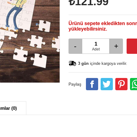
₺121.99
Ürünü sepete ekledikten sonr
yükleyebilirsiniz.
-
+
Adet
3 gün
içinde kargoya verilir.
Paylaş
mlar (0)