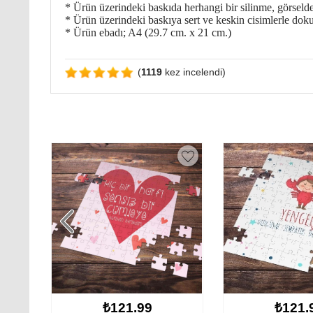
* Ürün üzerindeki baskıda herhangi bir silinme, görseld
* Ürün üzerindeki baskıya sert ve keskin cisimlerle dok
* Ürün ebadı; A4 (29.7 cm. x 21 cm.)
(
1119
kez incelendi)
₺121.99
₺121.99