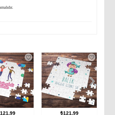
amalıdır.
21.99
₺121.99