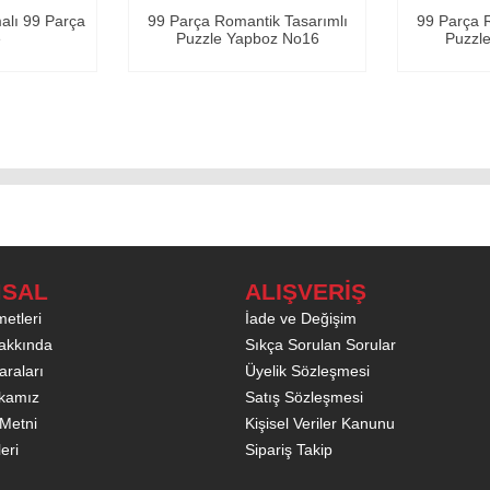
 99 Parça
99 Parça Romantik Tasarımlı
99 Parça Rom
Puzzle Yapboz No16
Puzzle Y
SAL
ALIŞVERİŞ
etleri
İade ve Değişim
akkında
Sıkça Sorulan Sorular
raları
Üyelik Sözleşmesi
tikamız
Satış Sözleşmesi
Metni
Kişisel Veriler Kanunu
leri
Sipariş Takip