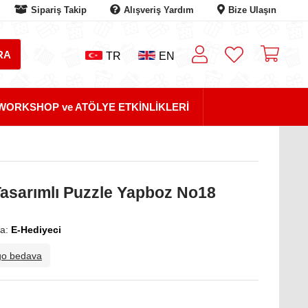
Sipariş Takip
Alışveriş Yardım
Bize Ulaşın
TR
EN
WORKSHOP ve ATÖLYE ETKİNLİKLERİ
asarımlı Puzzle Yapboz No18
a:
E-Hediyeci
go bedava