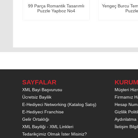
99 Parça Romantik Tasarımlı
Yengeç Burcu Temalı
Puzzle Yapboz No4
Puzzle
SAYFALAR
KURUM
XML Bayi Başvurusu
Müşteri Hizm
Ücretsiz Bayilik
Firmamız H
E-Hediyeci Networking (Katalog Satış)
Hesap Numa
E-Hediyeci Franchise
Gizlilik Poli
Gelir Ortaklığı
Aydınlatma 
XML Bayiliği - XML Linkleri
İletişim Bilgi
Tedarikçimiz Olmak İster Misiniz?