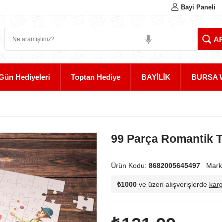
Bayi Paneli
Gün Hediyeleri
Toptan Hediye
BAYİLİK
BURSA 
99 Parça Romantik T
Ürün Kodu:
8682005645497
Mark
₺1000
ve üzeri alışverişlerde
kar