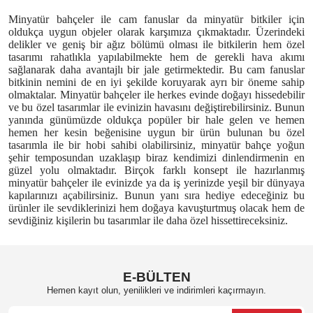
Minyatür bahçeler ile cam fanuslar da minyatür bitkiler için
oldukça uygun objeler olarak karşımıza çıkmaktadır. Üzerindeki
delikler ve geniş bir ağız bölümü olması ile bitkilerin hem özel
tasarımı rahatlıkla yapılabilmekte hem de gerekli hava akımı
sağlanarak daha avantajlı bir jale getirmektedir. Bu cam fanuslar
bitkinin nemini de en iyi şekilde koruyarak ayrı bir öneme sahip
olmaktalar. Minyatür bahçeler ile herkes evinde doğayı hissedebilir
ve bu özel tasarımlar ile evinizin havasını değiştirebilirsiniz. Bunun
yanında günümüzde oldukça popüler bir hale gelen ve hemen
hemen her kesin beğenisine uygun bir ürün bulunan bu özel
tasarımla ile bir hobi sahibi olabilirsiniz, minyatür bahçe yoğun
şehir temposundan uzaklaşıp biraz kendimizi dinlendirmenin en
güzel yolu olmaktadır. Birçok farklı konsept ile hazırlanmış
minyatür bahçeler ile evinizde ya da iş yerinizde yeşil bir dünyaya
kapılarınızı açabilirsiniz. Bunun yanı sıra hediye edeceğiniz bu
ürünler ile sevdiklerinizi hem doğaya kavuşturtmuş olacak hem de
sevdiğiniz kişilerin bu tasarımlar ile daha özel hissettireceksiniz.
E-BÜLTEN
Hemen kayıt olun, yenilikleri ve indirimleri kaçırmayın.