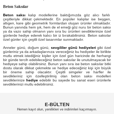
Beton Saksılar
Beton saksı
kalıp modellerine baktığımızda göz alıcı farklı
çeşitleriyle dikkat çekmektedir. En popüler kalıplar ise beşgen,
altıgen, kare gibi geometrik formlardan oluşan ürünler olmaktadır.
Bunun yanında hem şık, hem de el emeği göz nuru bir beton saksı
ya da vazo sahip olmanın yanı sıra bu ürünleri sevdiklerinize özel
günlerde hediye ederek kalıcı bir iz bırakabilirsiniz. Beton saksılar
özel günler için çeşitli özel tasarımlar sunmaktadır.
Anneler günü, doğum günü,
sevgililer günü hediyeleri
gibi özel
günleriniz ya da arkadaşlarınıza vereceğiniz bu hediyeler ile birlikte
mutlu etmek istediğiniz kişiler için özel gün haricinde de herhangi
bir günde tercih edebileceğiniz beton saksılar ile unutulmayacak bir
hediyeye sahip olabilirsiniz. Bunun yanı sıra ise beton saksılar bitki
dostu olarak dikkat çekmekte ve hediye edeceğiniz kişi için büyük
bir öneme sahip olacaktır. Çeşitli simgeler ve harfler ile
sevdikleriniz için özelleştirilmiş olan beton saksı modelleri
sevdiklerinize
hediye
edebilir bu sayede bu sanat eseri ürünlerle
sevdiklerinizi mutlu edebilirsiniz.
E-BÜLTEN
Hemen kayıt olun, yenilikleri ve indirimleri kaçırmayın.