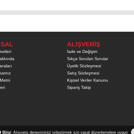
SAL
ALIŞVERİŞ
etleri
İade ve Değişim
akkında
Sıkça Sorulan Sorular
raları
Üyelik Sözleşmesi
tikamız
Satış Sözleşmesi
Metni
Kişisel Veriler Kanunu
leri
Sipariş Takip
Bilgi
: Alışveriş deneyiminizi iyileştirmek için yasal düzenlemelere uygun