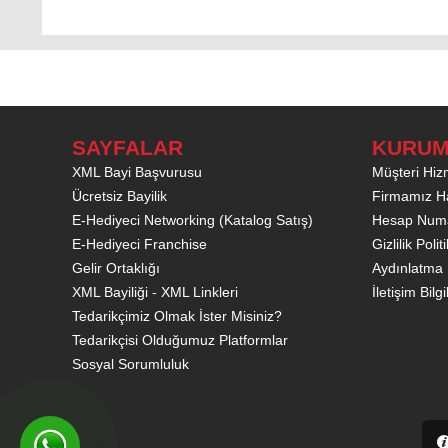
SAYFALAR
KURUM
XML Bayi Başvurusu
Müşteri Hizm
Ücretsiz Bayilik
Firmamız H
E-Hediyeci Networking (Katalog Satış)
Hesap Numa
E-Hediyeci Franchise
Gizlilik Poli
Gelir Ortaklığı
Aydınlatma 
XML Bayiliği - XML Linkleri
İletişim Bilgi
Tedarikçimiz Olmak İster Misiniz?
Tedarikçisi Olduğumuz Platformlar
Sosyal Sorumluluk
Bu site
ETicaretSoft
e-ticaret yazılımı ile hazırlanmıştır.