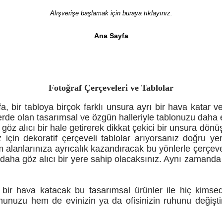
Alışverişe başlamak için buraya tıklayınız.
Ana Sayfa
Fotoğraf Çerçeveleri ve Tablolar
afa, bir tabloya birçok farklı unsura ayrı bir hava katar 
killerde olan tasarımsal ve özgün halleriyle tablonuzu daha
 göz alıcı bir hale getirerek dikkat çekici bir unsura d
z için dekoratif çerçeveli tablolar arıyorsanız doğru ye
m alanlarınıza ayrıcalık kazandıracak bu yönlerle çerçeveli
 daha göz alıcı bir yere sahip olacaksınız. Aynı zamanda S
rı bir hava katacak bu tasarımsal ürünler ile hiç kims
ruhunuzu hem de evinizin ya da ofisinizin ruhunu deği