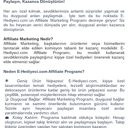
Paylaşın, Kazanca Dönüştürün!
Her anı özel kılmak, sevdiklerimize anlamlı sürprizler yapmak ve
bu duygusal anları paylaşmak... İşte tam da bu noktada E-
Hediyeci.com`un Affiliate Marketing Programı devreye giriyor! Siz
de bu heyecan verici dünyada yer alın, duygusal anıları kazanca
dönüştürün.
Affiliate Marketing Nedir?
Affiliate Marketing, başkalarının ürünlerini veya hizmetlerini
tanıtarak elde edilen komisyon tabanlı bir kazanç modelidir. E-
Hediyeci.com Affiliate Programı, bu modeli kullanarak
sevdiklerinizle paylaştığınız kişiye özel hediyeleri önererek kazanç
elde etmenizi sağlar.
Neden E-Hediyeci.com Affiliate Programı?
🌟
Geniş Ürün Yelpazesi:
E-Hediyeci.com, kişiye özel
tasarımlardan temalı hediyelere, lezzetli atıştırmalıklardan ev
dekorasyon ürünlerine kadar geniş bir ürün yelpazesi sunar. Bu
çeşitlilik, potansiyel müşterilerinize hitap etmenizi sağlar.
🤝
Duygusal Bağlar:
Affiliate Marketing Programı, duygusal bağlar
kurmanın ve samimi önerilerde bulunmanın gücünü kullanır.
Sizinle aynı heyecanı paylaşan insanlara özel anılar
yaratmalarında yardımcı olun.
💼
Kolay Katılım:
Programa katılmak oldukça kolaydır. Hesap
oluşturun, kişisel takip linkinizi alın ve paylaşmaya başlayın. Takip
linkiniz üzerinden yapılan her satıştan komisyon kazanın.