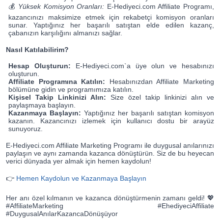
💰
Yüksek Komisyon Oranları:
E-Hediyeci.com Affiliate Programı,
kazancınızı maksimize etmek için rekabetçi komisyon oranları
sunar. Yaptığınız her başarılı satıştan elde edilen kazanç,
çabanızın karşılığını almanızı sağlar.
Nasıl Katılabilirim?
Hesap Oluşturun:
E-Hediyeci.com`a üye olun ve hesabınızı
oluşturun.
Affiliate Programına Katılın:
Hesabınızdan Affiliate Marketing
bölümüne gidin ve programımıza katılın.
Kişisel Takip Linkinizi Alın:
Size özel takip linkinizi alın ve
paylaşmaya başlayın.
Kazanmaya Başlayın:
Yaptığınız her başarılı satıştan komisyon
kazanın. Kazancınızı izlemek için kullanıcı dostu bir arayüz
sunuyoruz.
E-Hediyeci.com Affiliate Marketing Programı ile duygusal anılarınızı
paylaşın ve aynı zamanda kazanca dönüştürün. Siz de bu heyecan
verici dünyada yer almak için hemen kaydolun!
👉
Hemen Kaydolun ve Kazanmaya Başlayın
Her anı özel kılmanın ve kazanca dönüştürmenin zamanı geldi! 💖
#AffiliateMarketing #EhediyeciAffiliate
#DuygusalAnılarKazancaDönüşüyor