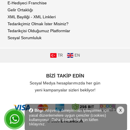
E-Hediyeci Franchise
Gelir Ortaklığı
XML Bayiliği - XML Linkleri
Tedarikçimiz Olmak İster Misiniz?
Tedarikçisi Olduğumuz Platformlar
Sosyal Sorumluluk
TR
EN
BİZİ TAKİP EDİN
Sosyal Medya hesaplarımızda her gün
yeni kampanyalar sizleri bekliyor!
Bilgi
: Alışveriş deneyiminizi iyileştirmek için
X
yasal düzenlemelere uygun çerezler (cookies)
kullanıyoruz. Daha detaylı bilgi için lütfen
© 2026
ETicaretSoft
tıklayınız.