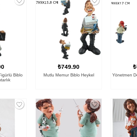
90
₺749.90
₺
gürlü Biblo
Mutlu Memur Biblo Heykel
Yönetmen Dek
tarlık