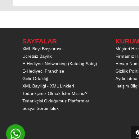
SAYFALAR
KURUM
XML Bayi Başvurusu
Müşteri Hizm
Ücretsiz Bayilik
Firmamız H
E-Hediyeci Networking (Katalog Satış)
Hesap Numa
E-Hediyeci Franchise
Gizlilik Poli
Gelir Ortaklığı
Aydınlatma 
XML Bayiliği - XML Linkleri
İletişim Bilgi
Tedarikçimiz Olmak İster Misiniz?
Tedarikçisi Olduğumuz Platformlar
Sosyal Sorumluluk
Bu site
ETicaretSoft
e-ticaret yazılımı ile hazırlanmıştır.
çe