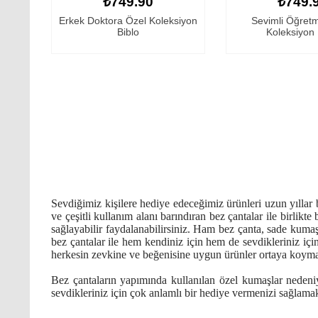
₺749.90
₺749.
Erkek Doktora Özel Koleksiyon
Sevimli Öğret
Biblo
Koleksiyon 
Sevdiğimiz kişilere hediye edeceğimiz ürünleri uzun yıllar b
ve çeşitli kullanım alanı barındıran bez çantalar ile birlikte
sağlayabilir faydalanabilirsiniz. Ham bez çanta, sade kumaşı
bez çantalar ile hem kendiniz için hem de sevdikleriniz için
herkesin zevkine ve beğenisine uygun ürünler ortaya koymak
Bez çantaların yapımında kullanılan özel kumaşlar nedeni
sevdikleriniz için çok anlamlı bir hediye vermenizi sağlama