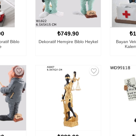
90
₺749.90
₺1
atif Biblo
Dekoratif Hemşire Biblo Heykel
Bayan Vete
e
Kaleml