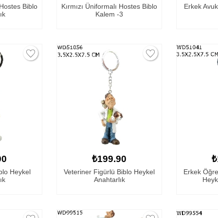
 Hostes Biblo
Kırmızı Üniformalı Hostes Biblo
Erkek Avuk
ık
Kalem -3
90
₺199.90
₺
blo Heykel
Veteriner Figürlü Biblo Heykel
Erkek Öğre
ık
Anahtarlık
Heyke