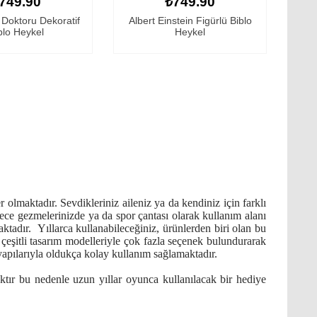
749.90
₺749.90
Doktoru Dekoratif
Albert Einstein Figürlü Biblo
blo Heykel
Heykel
 olmaktadır. Sevdikleriniz aileniz ya da kendiniz için farklı
e, gece gezmelerinizde ya da spor çantası olarak kullanım alanı
aktadır. Yıllarca kullanabileceğiniz, ürünlerden biri olan bu
k çeşitli tasarım modelleriyle çok fazla seçenek bulundurarak
yapılarıyla oldukça kolay kullanım sağlamaktadır.
tır bu nedenle uzun yıllar oyunca kullanılacak bir hediye