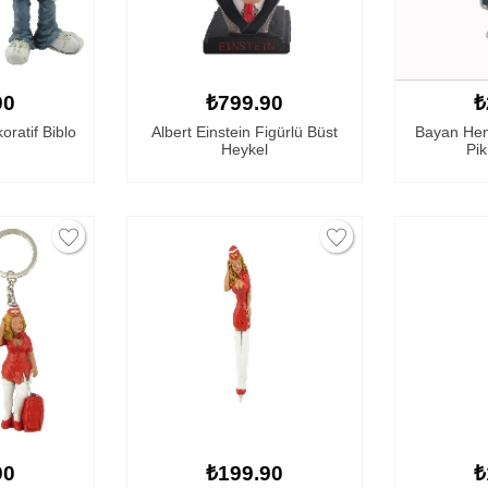
90
₺799.90
₺
ratif Biblo
Albert Einstein Figürlü Büst
Bayan Hemş
Heykel
Pik
90
₺199.90
₺