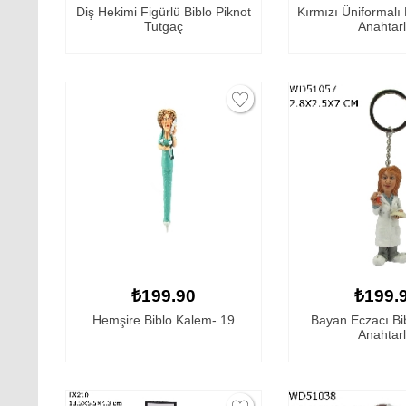
Diş Hekimi Figürlü Biblo Piknot
Kırmızı Üniformalı
Tutgaç
Anahtarl
₺199.90
₺199.
Hemşire Biblo Kalem- 19
Bayan Eczacı Bi
Anahtarl