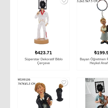
₺423.71
₺199.
Süperstar Dekoratif Biblo
Bayan Öğretmen Fi
Çerçeve
Heykel Anah