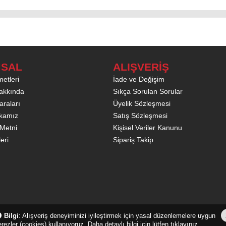
SAL
ALIŞVERİŞ
etleri
İade ve Değişim
akkında
Sıkça Sorulan Sorular
raları
Üyelik Sözleşmesi
tikamız
Satış Sözleşmesi
Metni
Kişisel Veriler Kanunu
leri
Sipariş Takip
Bilgi
: Alışveriş deneyiminizi iyileştirmek için yasal düzenlemelere uygun
rezler (cookies) kullanıyoruz. Daha detaylı bilgi için lütfen tıklayınız.