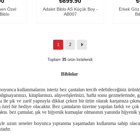
90
₺899.90
₺
men Özel
Adalet Biblo AS Küçük Boy -
Erkek Göz 
Biblo
AB007
Bi
1
2
Toplam
35
ürün listelendi
Biblolar
oyunca kullanmalarını isteriz bez çantaları tercih edebileceğiniz ürünler
 bilgisayarınızı, kitaplarınızı, alışverişlerinizi, hafta sonu gezmelerind
 ile şık ve zarif yapısıyla dikkat çeken bir ürün olarak karşımıza çıkm
 özel bir hediye olacaktır. Bez çantaların üzerine yapılan farklı ve ço
ta. bez çantalar, şık ve hijyenik kumaşlar olmasının yanında hijyenik 
yle uzun seneler boyunca yıpranma yaşamadan kullanıma sahip olacak
ktadır.