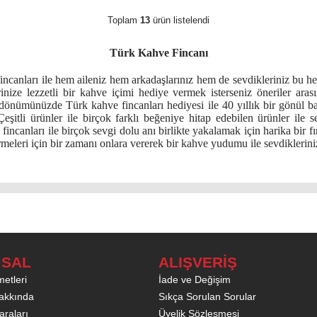
Toplam
13
ürün listelendi
Türk Kahve Fincanı
ncanları ile hem aileniz hem arkadaşlarınız hem de sevdikleriniz bu hedi
erinize lezzetli bir kahve içimi hediye vermek isterseniz öneriler arası
ldönümünüzde Türk kahve fincanları hediyesi ile 40 yıllık bir gönül bağ
Çeşitli ürünler ile birçok farklı beğeniye hitap edebilen ürünler ile 
 fincanları ile birçok sevgi dolu anı birlikte yakalamak için harika bir 
rmeleri için bir zamanı onlara vererek bir kahve yudumu ile sevdikleriniz
SAL
ALIŞVERİŞ
etleri
İade ve Değişim
akkında
Sıkça Sorulan Sorular
raları
Üyelik Sözleşmesi