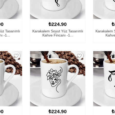
90
₺224.90
₺
üz Tasarımlı
Karakalem Soyut Yüz Tasarımlı
Karakalem S
ı -1...
Kahve Fincanı -1...
Kahve
90
₺224.90
₺