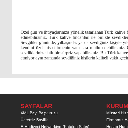
Özel gün ve ihtiyaçlarınıza yönelik tasarlanan Türk kahve fi
edinebilirsiniz. Türk kahve fincanları ile birlikte sevdikl
Sevgililer gününde, yılbaşında, ya da sevdiğiniz kişiyle yı
kendini özel hissettirmenin yanı sıra mutlu edebilirsiniz. 
sevdiklerinize tatlı bir sürpriz yapabilirsiniz. Bu Türk kahve
etmiyor aynı zamanda sevdiğiniz kişilerin kaliteli vakit geçi
SAYFALAR
KURUM
XML Bayi Başvurusu
Müşteri Hizm
Ücretsiz Bayilik
Firmamız H
E-Hediyeci Networking (Katalog Satış)
Hesap Numa