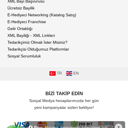
XML Bayi Başvurusu
Ücretsiz Bayilik
E-Hediyeci Networking (Katalog Satış)
E-Hediyeci Franchise
Gelir Ortaklığı
XML Bayiliği - XML Linkleri
Tedarikçimiz Olmak İster Misiniz?
Tedarikçisi Olduğumuz Platformlar
Sosyal Sorumluluk
TR
EN
BİZİ TAKİP EDİN
Sosyal Medya hesaplarımızda her gün
yeni kampanyalar sizleri bekliyor!
Bilgi
: Alışveriş deneyiminizi iyileştirmek için
X