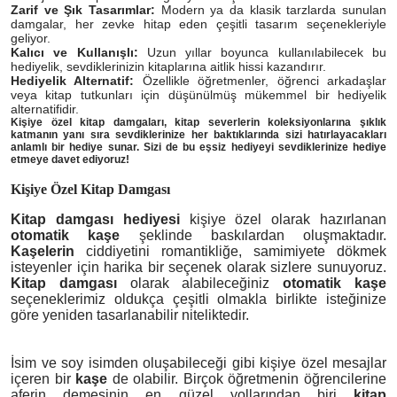
Zarif ve Şık Tasarımlar:
Modern ya da klasik tarzlarda sunulan
damgalar, her zevke hitap eden çeşitli tasarım seçenekleriyle
geliyor.
Kalıcı ve Kullanışlı:
Uzun yıllar boyunca kullanılabilecek bu
hediyelik, sevdiklerinizin kitaplarına aitlik hissi kazandırır.
Hediyelik Alternatif:
Özellikle öğretmenler, öğrenci arkadaşlar
veya kitap tutkunları için düşünülmüş mükemmel bir hediyelik
alternatifidir.
Kişiye özel kitap damgaları, kitap severlerin koleksiyonlarına şıklık
katmanın yanı sıra sevdiklerinize her baktıklarında sizi hatırlayacakları
anlamlı bir hediye sunar. Sizi de bu eşsiz hediyeyi sevdiklerinize hediye
etmeye davet ediyoruz!
Kişiye Özel Kitap Damgası
Kitap damgası hediyesi
kişiye özel olarak hazırlanan
otomatik
kaşe
şeklinde baskılardan oluşmaktadır.
Kaşelerin
ciddiyetini romantikliğe, samimiyete dökmek
isteyenler için harika bir seçenek olarak sizlere sunuyoruz.
Kitap damgası
olarak alabileceğiniz
otomatik kaşe
seçeneklerimiz oldukça çeşitli olmakla birlikte isteğinize
göre yeniden tasarlanabilir niteliktedir.
İsim ve soy isimden oluşabileceği gibi kişiye özel mesajlar
içeren bir
kaşe
de olabilir. Birçok öğretmenin öğrencilerine
aferin demesinin en güzel yollarından biri
kitap