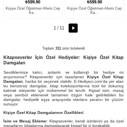
₺599.90
₺599.90
Kişiye Özel Öğretmen Aferin Cep
Kişiye Özel Öğretmen Aferin Cep
Ka...
Ka...
1 / 11
Toplam
311
ürün listelendi
Kitapseverler İçin Özel Hediyeler: Kişiye Özel Kitap
Damgaları
Sevdiklerinize kalıcı, anlamlı ve kullanışlı bir hediye mi
arıyorsunuz? Kitapseverler için tasarlanan
Kişiye Özel Kitap
Damgaları
, harika bir seçenek olabilir. E-Hediyeci.com’da yer alan
bu benzersiz damgalar, kitap koleksiyonlarına özel bir dokunuş
katmak isteyenler için mükemmel bir tercih. Kişisel isim, mesaj
veya sembol eklenerek tamamen özgün hale getirilebilen bu
damgalar, hediyelik eşya arayışında olanlara yaratıcı bir çözüm
sunuyor.
Kişiye Özel Kitap Damgalarının Özellikleri:
İsim ve Mesaj Ekleme:
Kitapseverler, kendi isimlerini ya da özel
mesajlarını kitaplarına damgalayarak kişisel bir iz bırakabilir.