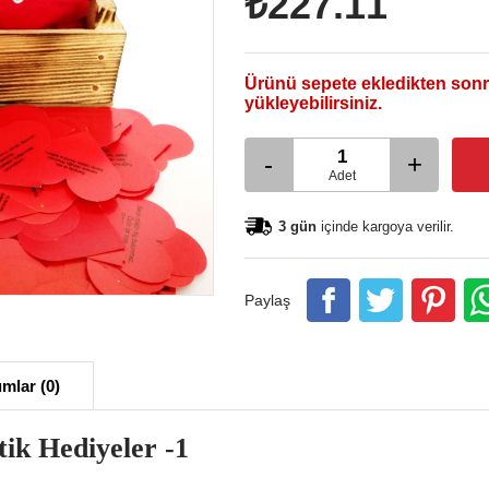
₺227.11
Ürünü sepete ekledikten sonr
yükleyebilirsiniz.
-
+
Adet
3 gün
içinde kargoya verilir.
Paylaş
mlar (0)
ik Hediyeler -1