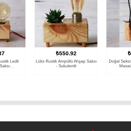
92
₺577.87
₺
ü Ahşap Saksı
Doğal Sekizgen Ahşap ve Spiral
Beton Sa
tli
Masaüstü Lambas...
Masaüst