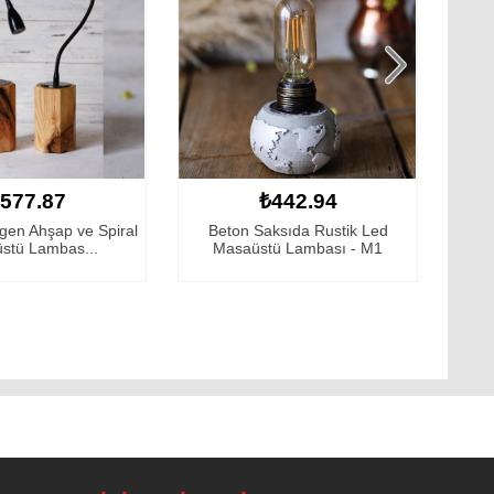
442.94
₺847.70
ksıda Rustik Led
Bakır Saksılı Rustik Led Lambalı
12
ü Lambası - M1
Ahşap Kalemli...