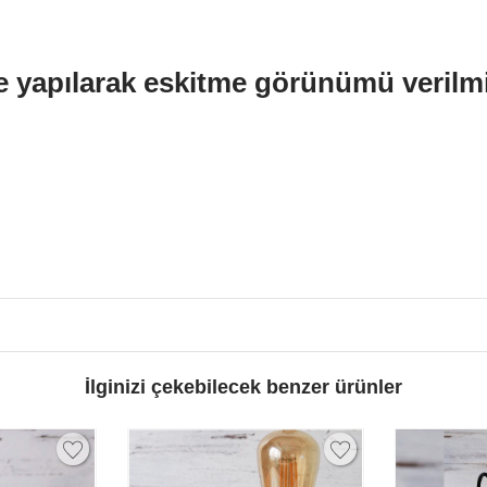
am size göre
 yapılarak eskitme görünümü verilm
İlginizi çekebilecek benzer ürünler