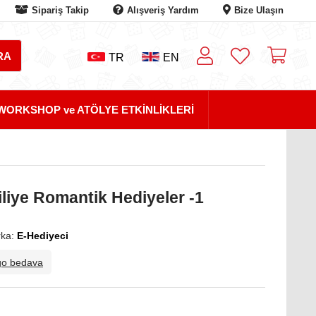
Sipariş Takip
Alışveriş Yardım
Bize Ulaşın
TR
EN
WORKSHOP ve ATÖLYE ETKİNLİKLERİ
iye Romantik Hediyeler -1
ka:
E-Hediyeci
go bedava