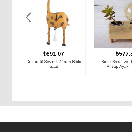
₺577.87
₺550.
Biblo
Bakır Saksı ve Rustik Ledli
Lüks Rustik Ampüll
Ahşap Ayaklı Saksı...
- Sukulen