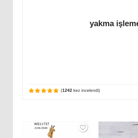
Sevgilinize romantik bir hediye mi arıyorsanız bu ürün t
yakma işleme
Ahşap kasa üzeri el işçiliği ile
ebatındadır.
Kasa içerisinde ;
1 adet Aşk Çeki
1 adet Kalpli Yastık
365 Kalpli romantik Söz bulunmaktadır.
Özenle hediye paketi yapılarak gönderilmektedir.
(
1242
kez incelendi)