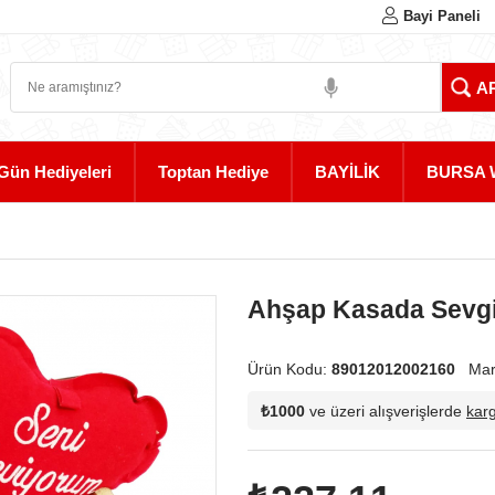
Bayi Paneli
Gün Hediyeleri
Toptan Hediye
BAYİLİK
BURSA 
Ahşap Kasada Sevgil
Ürün Kodu:
89012012002160
Mar
₺1000
ve üzeri alışverişlerde
kar