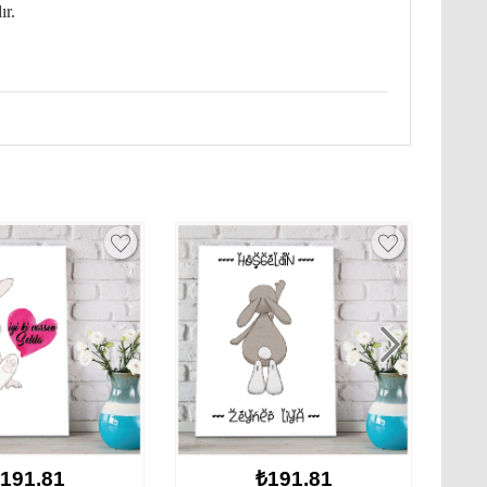
ır.
₺191.81
₺169.55