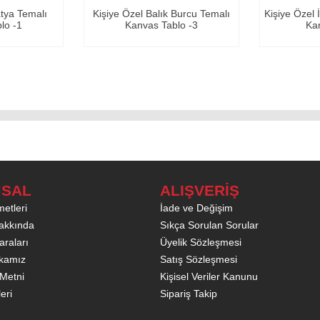
l Balık Burcu Temalı
Kişiye Özel İyiki Varsın Tasarımlı
Ki
vas Tablo -3
Kanvas Tabl...
SAL
ALIŞVERİŞ
etleri
İade ve Değişim
akkında
Sıkça Sorulan Sorular
raları
Üyelik Sözleşmesi
tikamız
Satış Sözleşmesi
Metni
Kişisel Veriler Kanunu
leri
Sipariş Takip