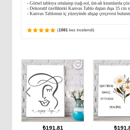
- Görsel tabloya ortalanıp (sağ-sol, üst-alt kısımlarda çö
- Dekoratif özellikteki Kanvas Tablo dıştan dışa 35 cm x 
- Kanvas Tablonun iç yüzeyinde ahşap çerçevesi bulunm
(
1081
kez incelendi)
81
₺191.81