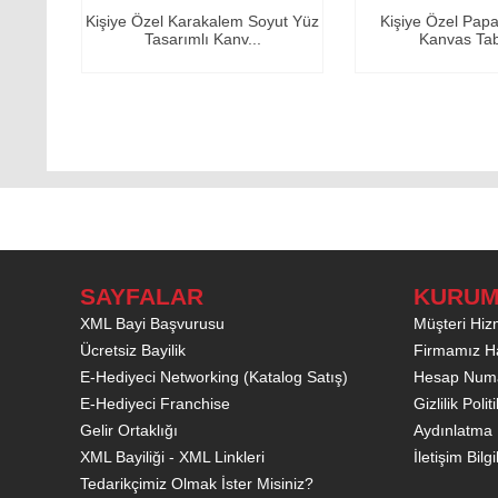
alem Soyut Yüz
Kişiye Özel Papatya Temalı
Kişiye Öze
Kanv...
Kanvas Tablo -1
Kan
SAYFALAR
KURUM
XML Bayi Başvurusu
Müşteri Hizm
Ücretsiz Bayilik
Firmamız H
E-Hediyeci Networking (Katalog Satış)
Hesap Numa
E-Hediyeci Franchise
Gizlilik Poli
Gelir Ortaklığı
Aydınlatma 
XML Bayiliği - XML Linkleri
İletişim Bilgi
Tedarikçimiz Olmak İster Misiniz?