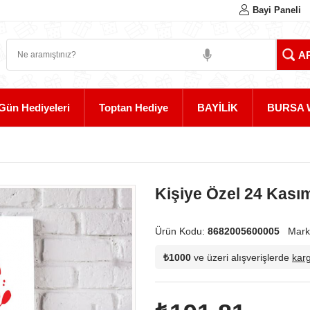
Bayi Paneli
Gün Hediyeleri
Toptan Hediye
BAYİLİK
BURSA 
Kişiye Özel 24 Kası
Ürün Kodu:
8682005600005
Mark
₺1000
ve üzeri alışverişlerde
kar