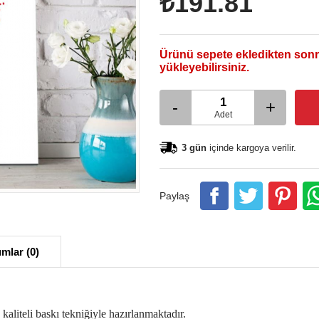
₺191.81
Ürünü sepete ekledikten sonr
yükleyebilirsiniz.
-
+
Adet
3 gün
içinde kargoya verilir.
Paylaş
mlar (0)
aliteli baskı tekniğiyle hazırlanmaktadır.