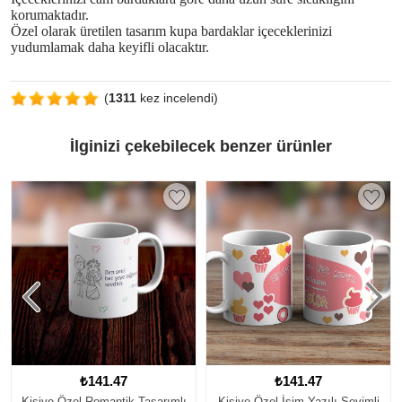
korumaktadır.
Özel olarak üretilen tasarım kupa bardaklar içeceklerinizi
yudumlamak daha keyifli olacaktır.
(
1311
kez incelendi)
İlginizi çekebilecek benzer ürünler
₺141.47
₺141.47
rımlı
Kişiye Özel İsim Yazılı Sevimli
Kişiye Özel Almanca Öğretme