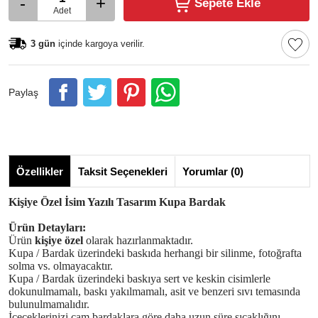
-
+
Sepete Ekle
Adet
3 gün
içinde kargoya verilir.
Paylaş
Özellikler
Taksit Seçenekleri
Yorumlar (0)
Kişiye Özel İsim Yazılı Tasarım Kupa Bardak
Ürün Detayları:
Ürün
kişiye özel
olarak hazırlanmaktadır.
Kupa / Bardak üzerindeki baskıda herhangi bir silinme, fotoğrafta
solma vs. olmayacaktır.
Kupa / Bardak üzerindeki baskıya sert ve keskin cisimlerle
dokunulmamalı, baskı yakılmamalı, asit ve benzeri sıvı temasında
bulunulmamalıdır.
İçeceklerinizi cam bardaklara göre daha uzun süre sıcaklığını