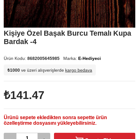
Kişiye Özel Başak Burcu Temalı Kupa
Bardak -4
Ürün Kodu:
8682005645985
Marka:
E-Hediyeci
₺1000
ve üzeri alışverişlerde
kargo bedava
₺141.47
Ürünü sepete ekledikten sonra sepette ürün
özelleştirme dosyasını yükleyebilirsiniz.