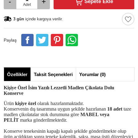
-
+
Sepete Ekle
Adet
3 gün
içinde kargoya verilir.
Paylaş
Özellikler
Taksit Seçenekleri
Yorumlar (0)
Kişiye Özel İsim Yazılı Lezzetli Madlen Çikolata Dolu
Konserve
Ürün
kişiye özel
olarak hazırlanmaktadır.
Konservenin dış tasarımına uygun şekilde hazırlanan
18 adet
taze
madlen çikolatalar stok durumuna göre
MABEL veya
PELİT
marka gönderilmektedir.
Konserve tenekesinin kapağı kapalı şekilde gönderilmekte olup
ürün açıldıktan sonra teneke kalemlik, saksı, masa üstü düzenleyici