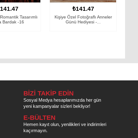
₺141.47
₺141.47
iye Özel Fotoğraflı Anneler
Kişiye Özel En Güzel Selfie Kupa
Günü Hediyesi -...
Bardak
BİZİ TAKİP EDİN
Sosyal Medya hesaplarımızda her gün
yeni kampanyalar sizleri bekliyor!
E-BÜLTEN
Hemen kayıt olun, yenilikleri ve indirimleri
kaçırmayın.