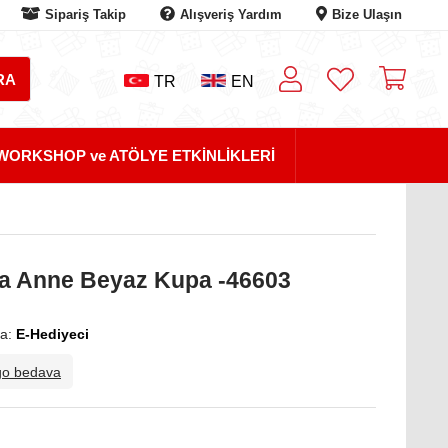
Sipariş Takip
Alışveriş Yardım
Bize Ulaşın
TR
EN
WORKSHOP ve ATÖLYE ETKİNLİKLERİ
ka Anne Beyaz Kupa -46603
a:
E-Hediyeci
go bedava