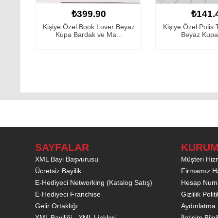
90
₺141.47
 Lover Beyaz
Kişiye Özel Polis Temalı İsimli
Kişiye 
ve Ma...
Beyaz Kupa Bar...
Tasarım
SAYFALAR
KURUM
XML Bayi Başvurusu
Müşteri Hizm
Ücretsiz Bayilik
Firmamız H
E-Hediyeci Networking (Katalog Satış)
Hesap Numa
E-Hediyeci Franchise
Gizlilik Poli
Gelir Ortaklığı
Aydınlatma 
XML Bayiliği - XML Linkleri
İletişim Bilgi