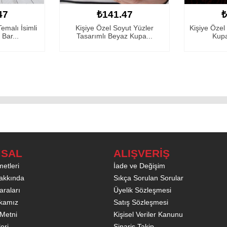
₺141.47
₺141.47
Özel Soyut Yüzler
Kişiye Özel Romantik Tasarımlı
Kiş
lı Beyaz Kupa...
Kupa Bardak -16
SAL
ALIŞVERİŞ
etleri
İade ve Değişim
akkında
Sıkça Sorulan Sorular
raları
Üyelik Sözleşmesi
tikamız
Satış Sözleşmesi
Metni
Kişisel Veriler Kanunu
leri
Sipariş Takip