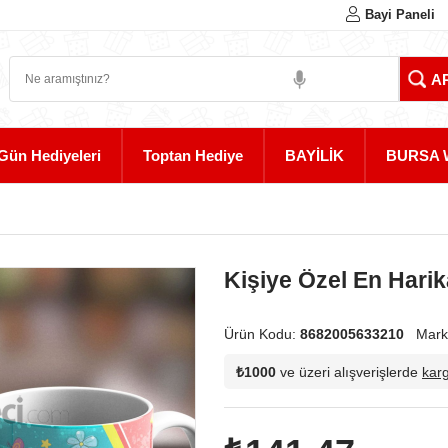
Bayi Paneli
Gün Hediyeleri
Toptan Hediye
BAYİLİK
BURSA 
Kişiye Özel En Hari
Ürün Kodu:
8682005633210
Mark
₺1000
ve üzeri alışverişlerde
kar