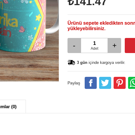
₺141.47
Ürünü sepete ekledikten sonr
yükleyebilirsiniz.
-
+
Adet
3 gün
içinde kargoya verilir.
Paylaş
mlar (0)