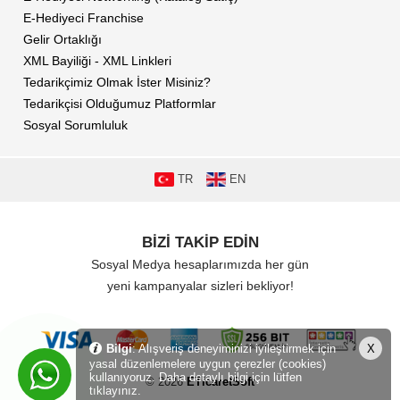
E-Hediyeci Franchise
Gelir Ortaklığı
XML Bayiliği - XML Linkleri
Tedarikçimiz Olmak İster Misiniz?
Tedarikçisi Olduğumuz Platformlar
Sosyal Sorumluluk
TR
EN
BİZİ TAKİP EDİN
Sosyal Medya hesaplarımızda her gün
yeni kampanyalar sizleri bekliyor!
Bilgi
: Alışveriş deneyiminizi iyileştirmek için
X
yasal düzenlemelere uygun çerezler (cookies)
kullanıyoruz. Daha detaylı bilgi için lütfen
© 2026
ETicaretSoft
tıklayınız.