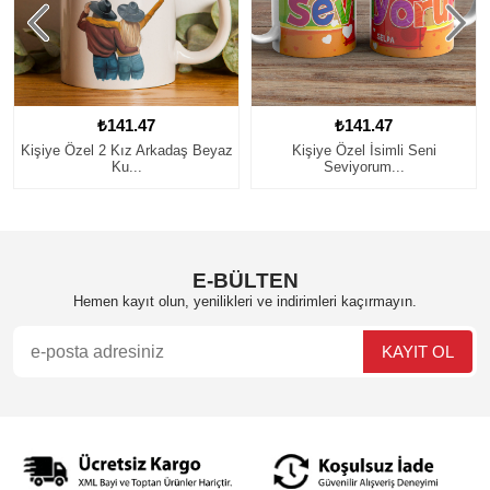
₺141.47
₺141.47
eyaz
Kişiye Özel İsimli Seni
Kişiye Özel Fotoğraflı Sevgili
Seviyorum...
Kup...
E-BÜLTEN
Hemen kayıt olun, yenilikleri ve indirimleri kaçırmayın.