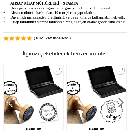
AHŞAP KİTAP MÜHÜRLERİ + STAMPA
•
Ürün görseli sizin istediğiniz isme göre yeniden tasarlanmaktadır.
•
Ahşap mühürün baskı alanı 40 mm (4 cm) çapındadır.
•
Dayanıklı malzemeden üretilmiştir ve uzun yıllarca kullanılabilmektedir.
•
Kitap mührünün stampa mürekkep rengini siyah olarak gönderilmektedir.
(
1069
kez incelendi)
İlginizi çekebilecek benzer ürünler
₺599.90
₺599.90