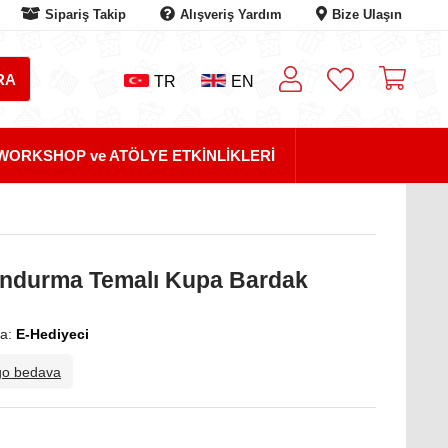
Sipariş Takip
Alışveriş Yardım
Bize Ulaşın
TR
EN
WORKSHOP ve ATÖLYE ETKİNLİKLERİ
Dondurma Temalı Kupa Bardak
a:
E-Hediyeci
go bedava