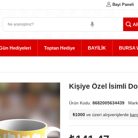
Bayi Paneli
Gün Hediyeleri
Toptan Hediye
BAYİLİK
BURSA 
Kişiye Özel İsimli 
Ürün Kodu:
8682005634439
Mark
₺1000
ve üzeri alışverişlerde
kar