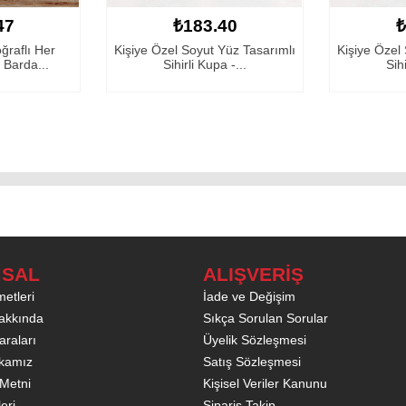
₺183.40
₺183.40
Kişiye Özel Soyut Yüz Tasarımlı
Kişiye Özel Soyut Yüz Tasar
Sihirli Kupa -...
Sihirli Kupa -...
SAL
ALIŞVERİŞ
etleri
İade ve Değişim
akkında
Sıkça Sorulan Sorular
raları
Üyelik Sözleşmesi
tikamız
Satış Sözleşmesi
Metni
Kişisel Veriler Kanunu
leri
Sipariş Takip