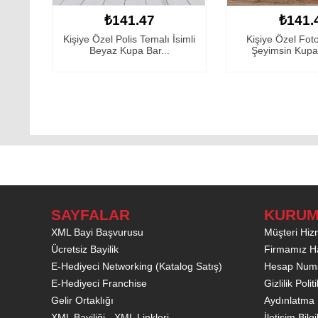
₺141.47
₺141.47
işiye Özel Polis Temalı İsimli
Kişiye Özel Fotoğraflı Her
Beyaz Kupa Bar...
Şeyimsin Kupa Barda...
SAYFALAR
KURUM
XML Bayi Başvurusu
Müşteri Hizm
Ücretsiz Bayilik
Firmamız H
E-Hediyeci Networking (Katalog Satış)
Hesap Numa
E-Hediyeci Franchise
Gizlilik Poli
Gelir Ortaklığı
Aydınlatma 
XML Bayiliği - XML Linkleri
İletişim Bilgi