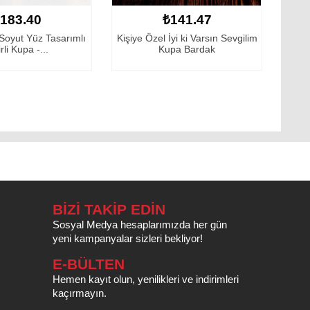
₺141.47
₺141.4
ımlı
Kişiye Özel İyi ki Varsın Sevgilim
Kişiye Özel Diş Hek
Kupa Bardak
Beyaz Kupa Bar
BİZİ TAKİP EDİN
Sosyal Medya hesaplarımızda her gün
yeni kampanyalar sizleri bekliyor!
E-BÜLTEN
Hemen kayıt olun, yenilikleri ve indirimleri
kaçırmayın.