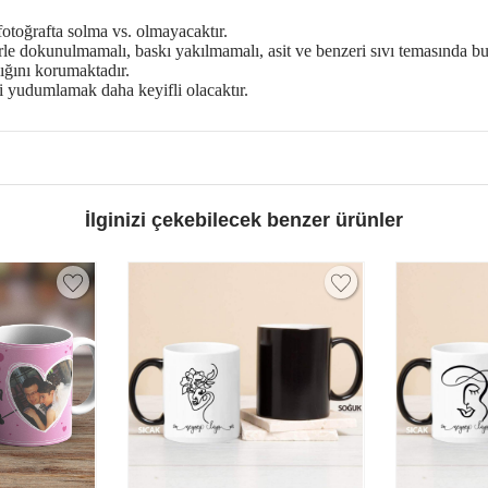
otoğrafta solma vs. olmayacaktır.
rle dokunulmamalı, baskı yakılmamalı, asit ve benzeri sıvı temasında b
ığını korumaktadır.
zi yudumlamak daha keyifli olacaktır.
İlginizi çekebilecek benzer ürünler