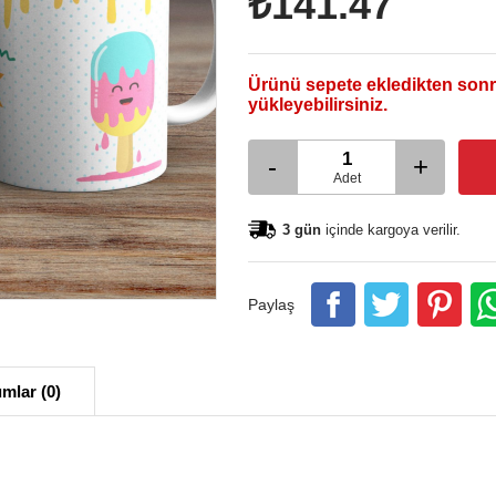
₺141.47
Ürünü sepete ekledikten sonr
yükleyebilirsiniz.
-
+
Adet
3 gün
içinde kargoya verilir.
Paylaş
mlar (0)