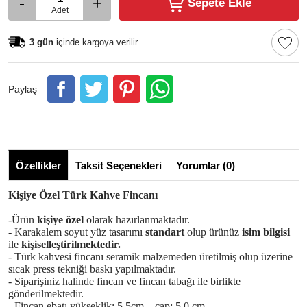
-
+
Sepete Ekle
Adet
3 gün
içinde kargoya verilir.
Paylaş
Özellikler
Taksit Seçenekleri
Yorumlar (0)
Kişiye Özel Türk Kahve Fincanı
-Ürün
kişiye özel
olarak hazırlanmaktadır.
- Karakalem soyut yüz tasarımı
standart
olup ürünüz
isim bilgisi
ile
kişiselleştirilmektedir.
- Türk kahvesi fincanı seramik malzemeden üretilmiş olup üzerine
sıcak press tekniği baskı yapılmaktadır.
- Siparişiniz halinde fincan ve fincan tabağı ile birlikte
gönderilmektedir.
- Fincan ebatı yükseklik: 5,5cm. , çap: 5,0 cm.