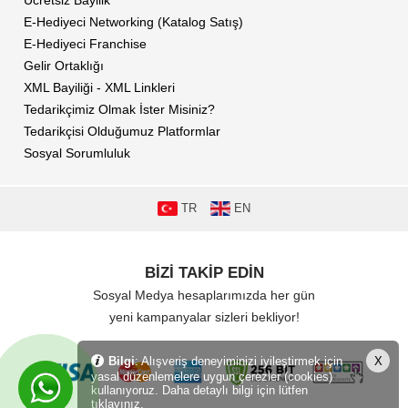
Ücretsiz Bayilik
E-Hediyeci Networking (Katalog Satış)
E-Hediyeci Franchise
Gelir Ortaklığı
XML Bayiliği - XML Linkleri
Tedarikçimiz Olmak İster Misiniz?
Tedarikçisi Olduğumuz Platformlar
Sosyal Sorumluluk
TR
EN
BİZİ TAKİP EDİN
Sosyal Medya hesaplarımızda her gün
yeni kampanyalar sizleri bekliyor!
Bilgi
: Alışveriş deneyiminizi iyileştirmek için
X
yasal düzenlemelere uygun çerezler (cookies)
kullanıyoruz. Daha detaylı bilgi için lütfen
tıklayınız.