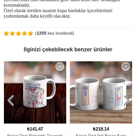
korumaktadır.
Özel olarak üretilen tasarım kupa bardaklar içeceklerinizi
yudumlamak daha keyifli olacaktır.
(
1255
kez incelendi)
İlginizi çekebilecek benzer ürünler
₺218.14
₺141.47
asarımlı
Kişiye Özel İkili Beyaz Kupa
Kişiye Özel İsimli My L