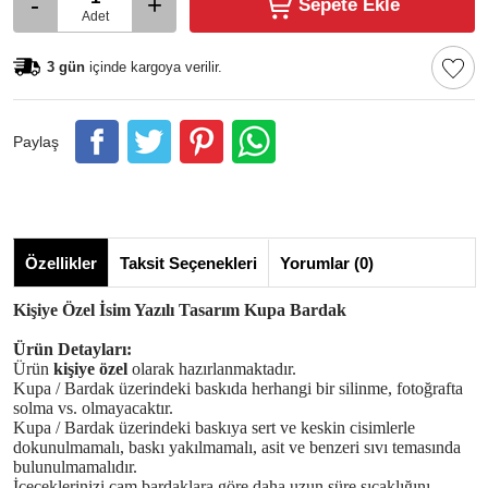
-
+
Sepete Ekle
Adet
3 gün
içinde kargoya verilir.
Paylaş
Özellikler
Taksit Seçenekleri
Yorumlar (0)
Kişiye Özel İsim Yazılı Tasarım Kupa Bardak
Ürün Detayları:
Ürün
kişiye özel
olarak hazırlanmaktadır.
Kupa / Bardak üzerindeki baskıda herhangi bir silinme, fotoğrafta
solma vs. olmayacaktır.
Kupa / Bardak üzerindeki baskıya sert ve keskin cisimlerle
dokunulmamalı, baskı yakılmamalı, asit ve benzeri sıvı temasında
bulunulmamalıdır.
İçeceklerinizi cam bardaklara göre daha uzun süre sıcaklığını