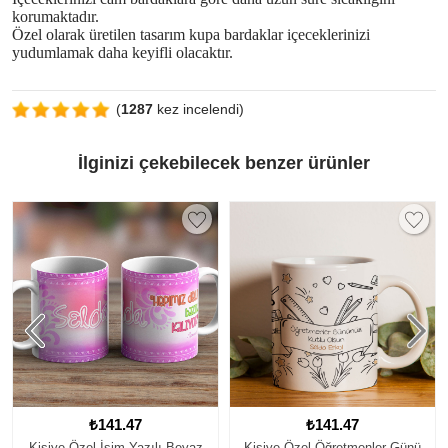
korumaktadır.
Özel olarak üretilen tasarım kupa bardaklar içeceklerinizi
yudumlamak daha keyifli olacaktır.
(
1287
kez incelendi)
İlginizi çekebilecek benzer ürünler
₺141.47
₺183.40
ı Beyaz
Kişiye Özel Öğretmenler Günü
Kişiye Özel Soyut Yüz Tas