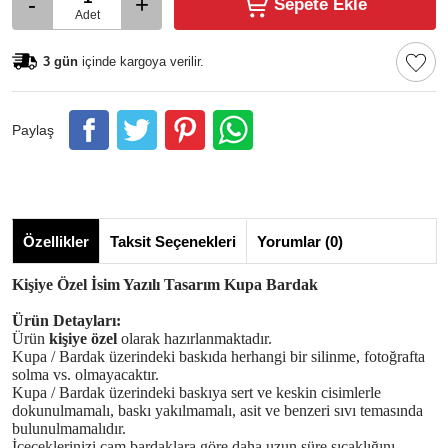
-
+
Sepete Ekle
Adet
3 gün
içinde kargoya verilir.
Paylaş
Özellikler
Taksit Seçenekleri
Yorumlar (0)
Kişiye Özel İsim Yazılı Tasarım Kupa Bardak
Ürün Detayları:
Ürün
kişiye özel
olarak hazırlanmaktadır.
Kupa / Bardak üzerindeki baskıda herhangi bir silinme, fotoğrafta
solma vs. olmayacaktır.
Kupa / Bardak üzerindeki baskıya sert ve keskin cisimlerle
dokunulmamalı, baskı yakılmamalı, asit ve benzeri sıvı temasında
bulunulmamalıdır.
İçeceklerinizi cam bardaklara göre daha uzun süre sıcaklığını