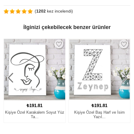
(
1202
kez incelendi)
İlginizi çekebilecek benzer ürünler
₺191.81
₺191.81
 Yüz
Kişiye Özel Baş Harf ve İsim
Kişiye Özel Canım Öğretmeni
Yazıl...
Temal...