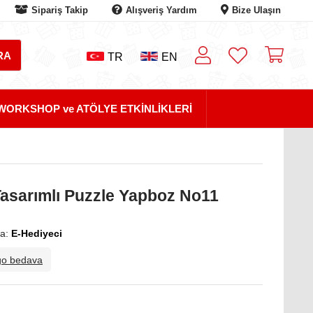
Sipariş Takip
Alışveriş Yardım
Bize Ulaşın
TR
EN
WORKSHOP ve ATÖLYE ETKİNLİKLERİ
asarımlı Puzzle Yapboz No11
a:
E-Hediyeci
go bedava