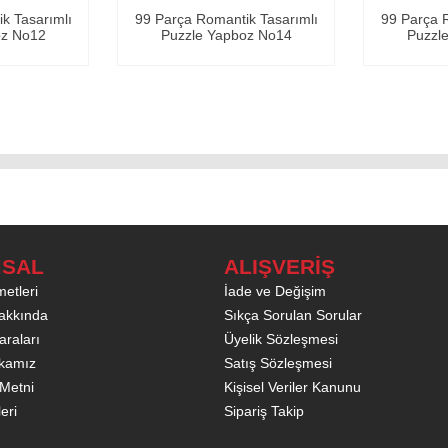
ntik Tasarımlı
99 Parça Romantik Tasarımlı
99 Parç
pboz No14
Puzzle Yapboz No32
Puz
SAL
ALIŞVERİŞ
etleri
İade ve Değişim
akkında
Sıkça Sorulan Sorular
raları
Üyelik Sözleşmesi
tikamız
Satış Sözleşmesi
Metni
Kişisel Veriler Kanunu
leri
Sipariş Takip