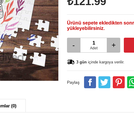
₺121.99
Ürünü sepete ekledikten sonr
yükleyebilirsiniz.
-
+
Adet
3 gün
içinde kargoya verilir.
Paylaş
mlar (0)