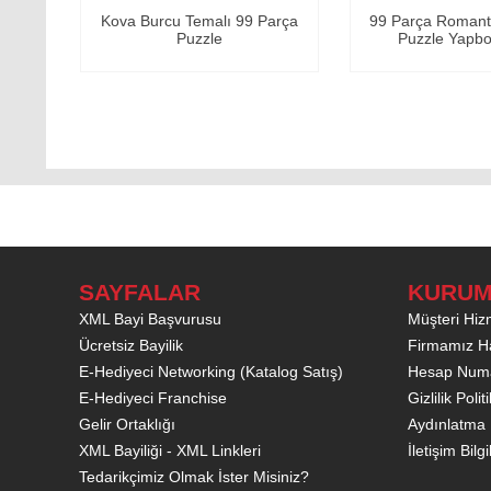
9 Parça
99 Parça Romantik Tasarımlı
99 Parça Roma
Puzzle Yapboz No12
Puzzle Ya
SAYFALAR
KURUM
XML Bayi Başvurusu
Müşteri Hizm
Ücretsiz Bayilik
Firmamız H
E-Hediyeci Networking (Katalog Satış)
Hesap Numa
E-Hediyeci Franchise
Gizlilik Poli
Gelir Ortaklığı
Aydınlatma 
XML Bayiliği - XML Linkleri
İletişim Bilgi
Tedarikçimiz Olmak İster Misiniz?