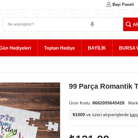
Bayi Paneli
Gün Hediyeleri
Toptan Hediye
BAYİLİK
BURSA 
99 Parça Romantik T
Ürün Kodu:
8682005645428
Mark
₺1000
ve üzeri alışverişlerde
kar