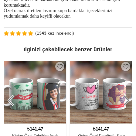
korumaktadır.
Özel olarak üretilen tasarım kupa bardaklar içeceklerinizi
yudumlamak daha keyifli olacaktır.
(
1343
kez incelendi)
İlginizi çekebilecek benzer ürünler
₺141.47
₺141.47
Kişiye Özel Fotoğraflı Kalp
Kişiye Özel Yengeç Burcu Temalı