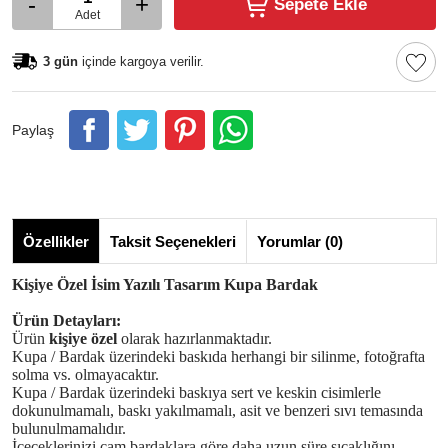
-
+
Sepete Ekle
Adet
3 gün
içinde kargoya verilir.
Paylaş
Özellikler
Taksit Seçenekleri
Yorumlar (0)
Kişiye Özel İsim Yazılı Tasarım Kupa Bardak
Ürün Detayları:
Ürün
kişiye özel
olarak hazırlanmaktadır.
Kupa / Bardak üzerindeki baskıda herhangi bir silinme, fotoğrafta
solma vs. olmayacaktır.
Kupa / Bardak üzerindeki baskıya sert ve keskin cisimlerle
dokunulmamalı, baskı yakılmamalı, asit ve benzeri sıvı temasında
bulunulmamalıdır.
İçeceklerinizi cam bardaklara göre daha uzun süre sıcaklığını